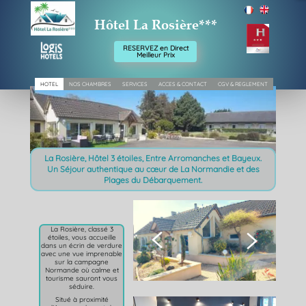
Hôtel La Rosière***
RESERVEZ en Direct
Meilleur Prix
HOTEL
NOS CHAMBRES
SERVICES
ACCES & CONTACT
CGV & REGLEMENT
La Rosière, Hôtel 3 étoiles,
Entre Arromanches et Bayeux.
Un Séjour authentique
au cœur de La Normandie et des
Plages du Débarquement.
La Rosière, classé 3


étoiles, vous accueille
dans un écrin de verdure
avec une vue imprenable
sur la campagne
Normande où calme et
tourisme sauront vous
séduire.
Situé à proximité