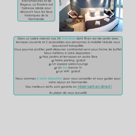
d'Arromanches et de
Bayeux, La Rosière est
l'adresse idéale pour


découvrir tous les lieux
historiques de la
Normandie
.
Dans un cadre naturel, nos 24
chambres
dont 18 en rez-de-jardin avec
terrasse couverte et 2 accessibles aux personnes à mobilité réduite vous
assureront tranquillité.
Vous pourrez profiter petit-déjeuner continental servi sous forme de buffet.
Nous mettons à votre disposition :
℘ Nos jardins et terrasses en accès libre
℘ Notre parking gratuit
℘ Un espace salon/Lounge
℘ Un
bar
licence IV
℘ Le Wifi gratuit
Nous sommes
à votre disposition
pour vous conseiller et vous guider pour
votre séjour en Normandie.
réservant en direct !
Nos meilleurs tarifs sont garantis en
Au plaisir de vous accueillir