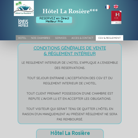
Hôtel La Rosière***
RESERVEZ en Direct
Meilleur Prix
HOTEL
NOS CHAMBRES
SERVICES
ACCES & CONTACT
CGV & REGLEMENT
CONDITIONS GÉNÉRALES DE VENTE
&
RÈGLEM
ENT
INTÉRIEUR
LE REGLEMENT INTERIEUR DE L’HOTEL S’APPLIQUE A L’ENSEMBLE
DES RESERVATIONS.
TOUT SEJOUR ENTRAINE L’ACCEPTATION DES CGV ET DU
REGLEMENT INTERIEUR DE L’HOTEL.
TOUT CLIENT PRENANT POSSESSION D’UNE CHAMBRE EST
REPUTE L’AVOIR LU ET EN ACCEPTER LES OBLIGATIONS.
TOUT VISITEUR QUI SERAIT TENU DE QUITTER L’HÔTEL EN
RAISON D’UN MANQUEMLENT AU PRÉSENT RÈGLEMENT NE SERA
PAS REMBOURSÉ.
Hôtel La
Rosière